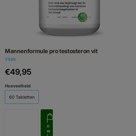
Mannenformule pro testosteron vit
Vitals
€49,95
Hoeveelheid
60 Tabletten
I
n
w
i