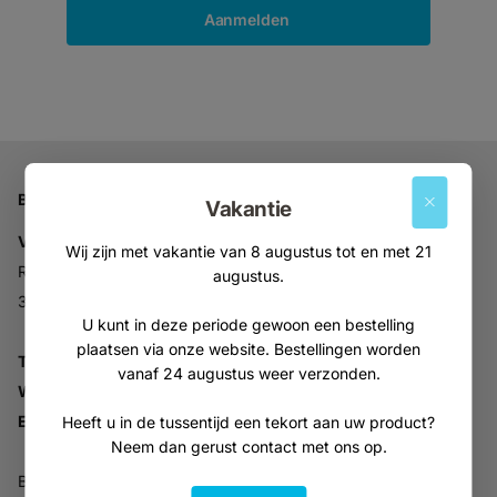
Aanmelden
Bedrijfsgegevens
Vakantie
Vitabron
Wij zijn met vakantie van 8 augustus tot en met 21
Ravelijn 52
augustus.
3905NV Veenendaal
U kunt in deze periode gewoon een bestelling
plaatsen via onze website. Bestellingen worden
Tel:
+31 (0)318 553946
vanaf 24 augustus weer verzonden.
Whatsapp:
06-30896937
Email:
info@vitabron.nl
Heeft u in de tussentijd een tekort aan uw product?
Neem dan gerust contact met ons op.
BTW NL816914679B01