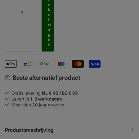
n
k
e
l
w
a
g
e
n
Beste alternatief product
Gratis levering
NL € 45 / BE € 65
Levertijd
1-3 werkdagen
Meer dan 20 jaar ervaring
Productomschrijving