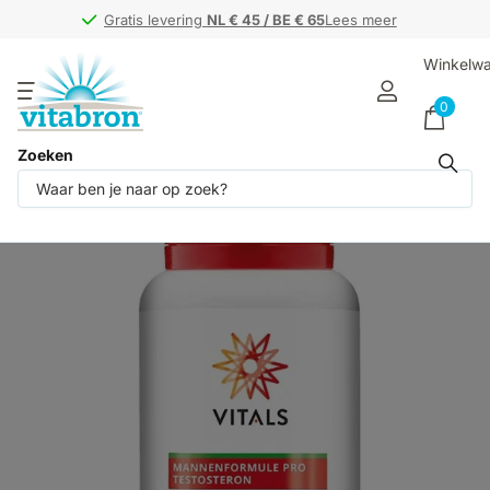
Gratis levering
Gratis levering
NL € 45 / BE € 65
NL € 45 / BE € 65
Lees meer
Winkelw
0
Zoeken
Deel dit product