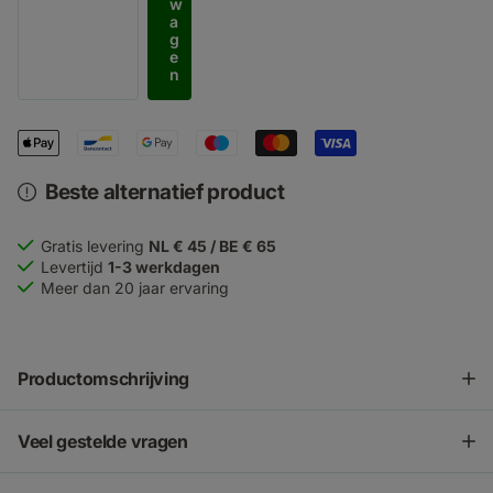
w
a
g
e
n
Beste alternatief product
Gratis levering
NL € 45 / BE € 65
Levertijd
1-3 werkdagen
Meer dan 20 jaar ervaring
Productomschrijving
Veel gestelde vragen