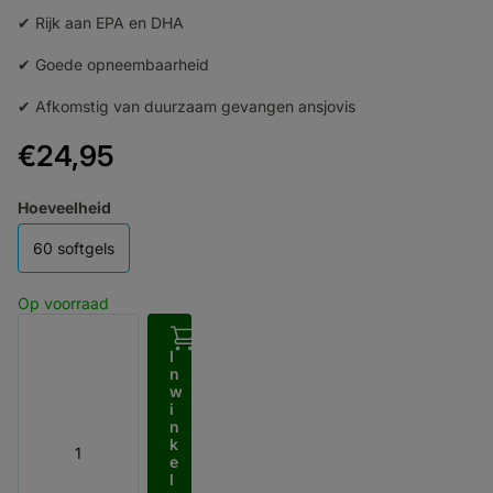
✔ Rijk aan EPA en DHA
✔ Goede opneembaarheid
✔ Afkomstig van duurzaam gevangen ansjovis
€24,95
Hoeveelheid
60 softgels
Op voorraad
I
n
w
i
n
k
e
l