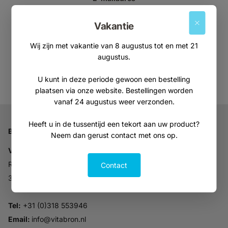
Vakantie
Wij zijn met vakantie van 8 augustus tot en met 21
Aanmelden
augustus.
U kunt in deze periode gewoon een bestelling
plaatsen via onze website. Bestellingen worden
vanaf 24 augustus weer verzonden.
Heeft u in de tussentijd een tekort aan uw product?
Bedrijfsgegevens
Neem dan gerust contact met ons op.
Vitabron
Ravelijn 52
Contact
3905NV Veenendaal
Tel:
+31 (0)318 553946
Email:
info@vitabron.nl