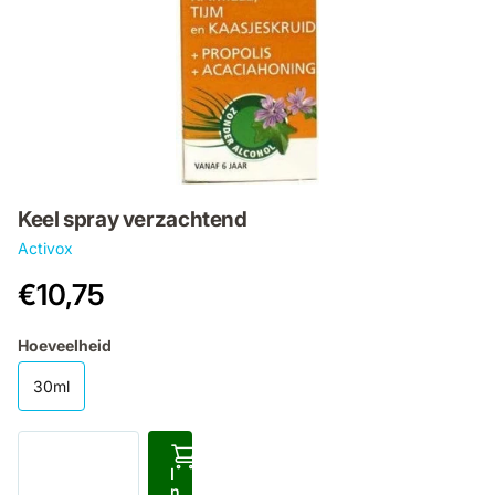
Keel spray verzachtend
Activox
€10,75
Hoeveelheid
30ml
I
n