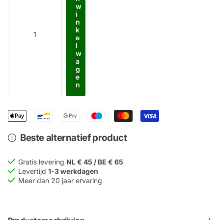
w
i
n
k
e
l
w
a
g
e
n
Beste alternatief product
Gratis levering
NL € 45 / BE € 65
Levertijd
1-3 werkdagen
Meer dan 20 jaar ervaring