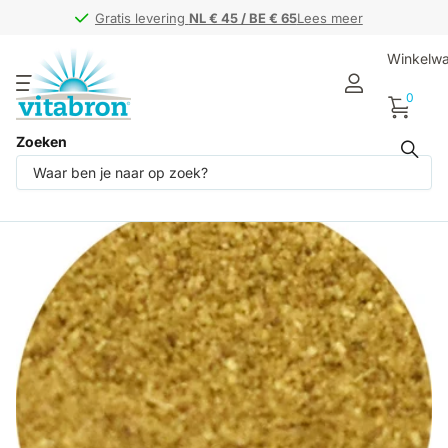
Gratis levering
Gratis levering
NL € 45 / BE € 65
NL € 45 / BE € 65
Lees meer
Winkelw
0
Zoeken
Deel dit product