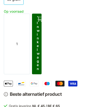
Op voorraad
I
n
w
i
n
k
e
l
w
a
g
e
n
Beste alternatief product
Gratis levering
NL € 45 / BE € 65