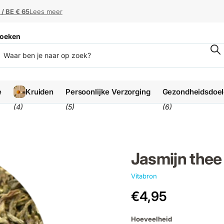
 / BE € 65
 / BE € 65
Lees meer
oeken
e
Kruiden
Persoonlijke Verzorging
Gezondheidsdoe
(4)
(5)
(6)
Jasmijn thee
Vitabron
€4,95
Hoeveelheid