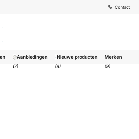
Levertijd
Levertijd
Contact
1-3 we
1-3 we
len
Aanbiedingen
Nieuwe producten
Merken
(7)
(8)
(9)