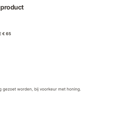
f product
E € 65
g gezoet worden, bij voorkeur met honing.