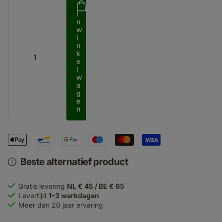
I
n
w
i
n
k
e
l
w
a
g
e
n
Beste alternatief product
Gratis levering
NL € 45 / BE € 65
Levertijd
1-3 werkdagen
Meer dan 20 jaar ervaring