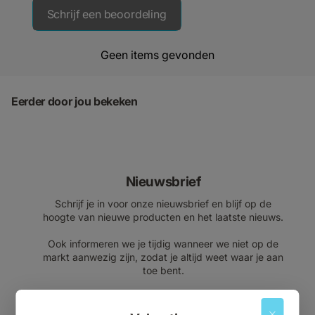
Schrijf een beoordeling
Geen items gevonden
Eerder door jou bekeken
Nieuwsbrief
Schrijf je in voor onze nieuwsbrief en blijf op de
hoogte van nieuwe producten en het laatste nieuws.
Ook informeren we je tijdig wanneer we niet op de
markt aanwezig zijn, zodat je altijd weet waar je aan
toe bent.
E-mailadres