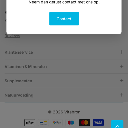
Neem dan gerust contact met ons op.
BTW NL816914679B01
Contact
KVK 30216701
Reviews
Klantenservice
Vitaminen & Mineralen
Supplementen
Natuurvoeding
©
2026
Vitabron