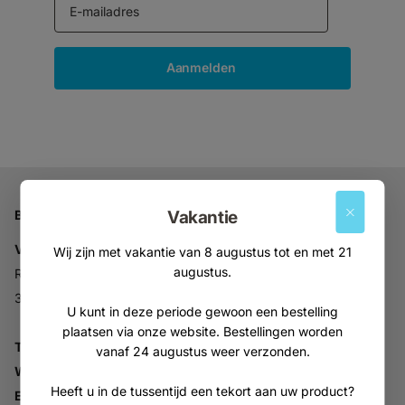
Aanmelden
Bedrijfsgegevens
Vakantie
Vitabron
Wij zijn met vakantie van 8 augustus tot en met 21
augustus.
Ravelijn 52
3905NV Veenendaal
U kunt in deze periode gewoon een bestelling
plaatsen via onze website. Bestellingen worden
Tel:
+31 (0)318 553946
vanaf 24 augustus weer verzonden.
Whatsapp:
06-30896937
Heeft u in de tussentijd een tekort aan uw product?
Email:
info@vitabron.nl