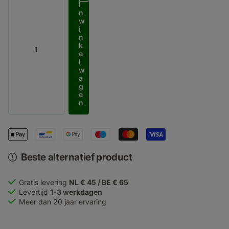
I
n
w
i
n
k
e
l
w
a
g
e
n
Beste alternatief product
Gratis levering
NL € 45 / BE € 65
Levertijd
1-3 werkdagen
Meer dan 20 jaar ervaring