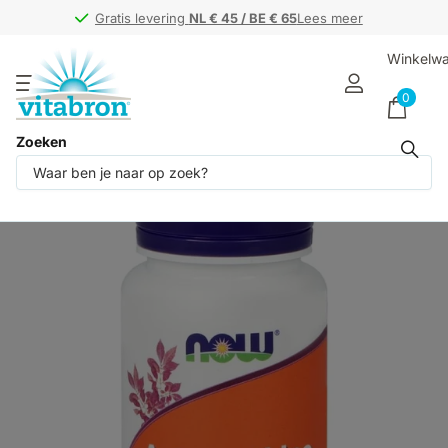
Gratis levering
Gratis levering
NL € 45 / BE € 65
NL € 45 / BE € 65
Lees meer
Winkelw
0
Zoeken
Deel dit product