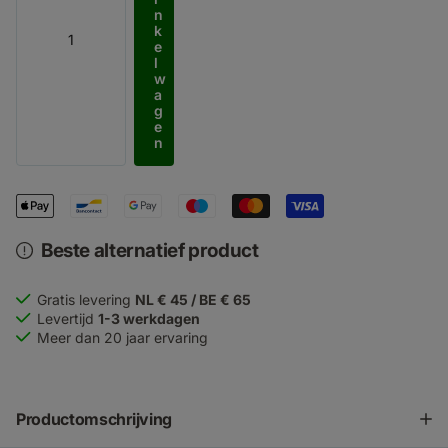
n
k
e
l
w
a
g
e
n
Beste alternatief product
Gratis levering
NL € 45 / BE € 65
Levertijd
1-3 werkdagen
Meer dan 20 jaar ervaring
Productomschrijving