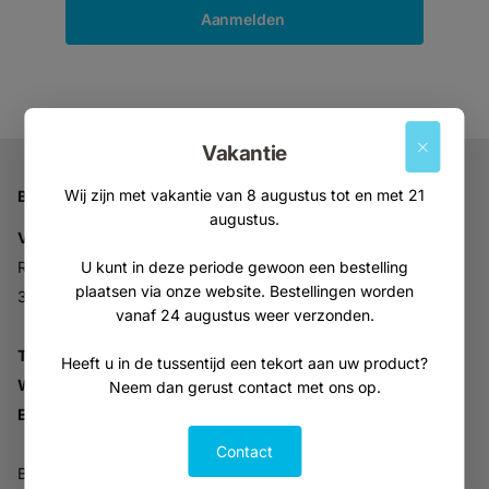
Aanmelden
Vakantie
Wij zijn met vakantie van 8 augustus tot en met 21
Bedrijfsgegevens
augustus.
Vitabron
Ravelijn 52
U kunt in deze periode gewoon een bestelling
plaatsen via onze website. Bestellingen worden
3905NV Veenendaal
vanaf 24 augustus weer verzonden.
Tel:
+31 (0)318 553946
Heeft u in de tussentijd een tekort aan uw product?
Whatsapp:
06-30896937
Neem dan gerust contact met ons op.
Email:
info@vitabron.nl
Contact
BTW NL816914679B01