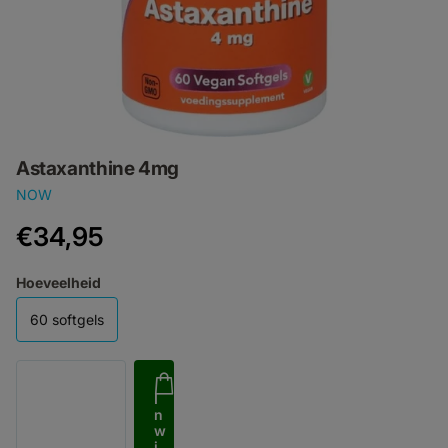
Astaxanthine 4mg
NOW
€34,95
Hoeveelheid
60 softgels
I
n
w
i