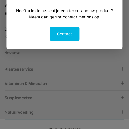
Whatsapp:
06-30896937
Heeft u in de tussentijd een tekort aan uw product?
Email:
info@vitabron.nl
Neem dan gerust contact met ons op.
BTW NL816914679B01
Contact
KVK 30216701
Reviews
Klantenservice
Vitaminen & Mineralen
Supplementen
Natuurvoeding