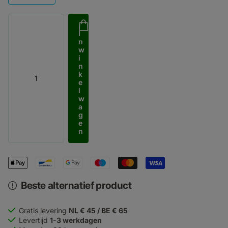
I
n
w
i
n
k
e
l
w
a
g
e
n
Beste alternatief product
Gratis levering
NL € 45 / BE € 65
Levertijd
1-3 werkdagen