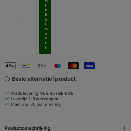
w
i
n
k
e
l
w
a
g
e
n
Beste alternatief product
Gratis levering
NL € 45 / BE € 65
Levertijd
1-3 werkdagen
Meer dan 20 jaar ervaring
Productomschrijving