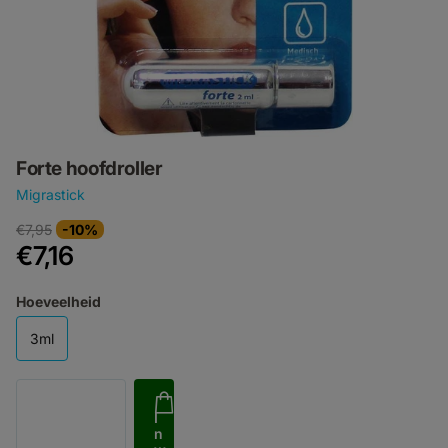
Forte hoofdroller
Migrastick
€7,95
-10%
€7,16
Hoeveelheid
3ml
I
n