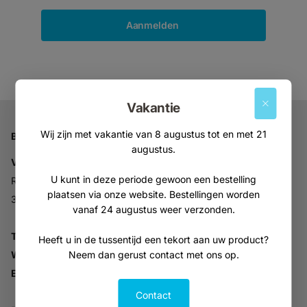
Aanmelden
Vakantie
Wij zijn met vakantie van 8 augustus tot en met 21
Bedrijfsgegevens
augustus.
Vitabron
U kunt in deze periode gewoon een bestelling
Ravelijn 52
plaatsen via onze website. Bestellingen worden
3905NV Veenendaal
vanaf 24 augustus weer verzonden.
Tel:
+31 (0)318 553946
Heeft u in de tussentijd een tekort aan uw product?
Neem dan gerust contact met ons op.
Whatsapp:
06-30896937
Email:
info@vitabron.nl
Contact