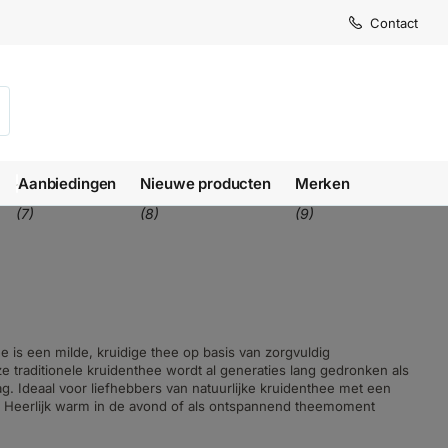
Contact
Aanbiedingen
Nieuwe producten
Merken
(7)
(8)
(9)
 is een milde, kruidige thee op basis van zorgvuldig
 traditionele kruidenthee wordt al generaties lang gedronken als
 Ideaal voor liefhebbers van natuurlijke kruidenthee met een
. Heerlijk warm in de avond of als ontspannend theemoment