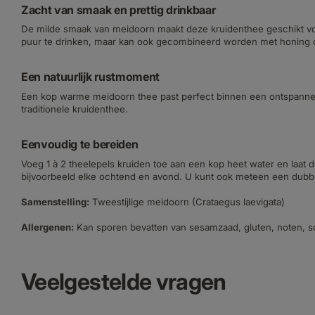
Zacht van smaak en prettig drinkbaar
De milde smaak van meidoorn maakt deze kruidenthee geschikt voor
puur te drinken, maar kan ook gecombineerd worden met honing o
Een natuurlijk rustmoment
Een kop warme meidoorn thee past perfect binnen een ontspannen
traditionele kruidenthee.
Eenvoudig te bereiden
Voeg 1 à 2 theelepels kruiden toe aan een kop heet water en laat
bijvoorbeeld elke ochtend en avond. U kunt ook meteen een dubbe
Samenstelling:
Tweestijlige meidoorn (Crataegus laevigata)
Allergenen:
Kan sporen bevatten van sesamzaad, gluten, noten, soj
Veelgestelde vragen