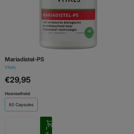
Mariadistel-PS
Vitals
€29,95
Hoeveelheid
60 Capsules
I
n