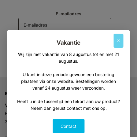
E-mailadres
Vakantie
Aanmelden
Wij zijn met vakantie van 8 augustus tot en met 21
augustus.
U kunt in deze periode gewoon een bestelling
plaatsen via onze website. Bestellingen worden
vanaf 24 augustus weer verzonden.
Bedrijfsgegevens
Heeft u in de tussentijd een tekort aan uw product?
Vitabron
Neem dan gerust contact met ons op.
Ravelijn 52
3905NV Veenendaal
Contact