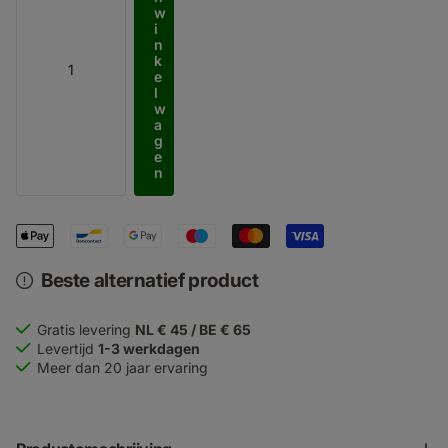
w
i
n
k
e
l
w
a
g
e
n
Beste alternatief product
Gratis levering
NL € 45 / BE € 65
Levertijd
1-3 werkdagen
Meer dan 20 jaar ervaring