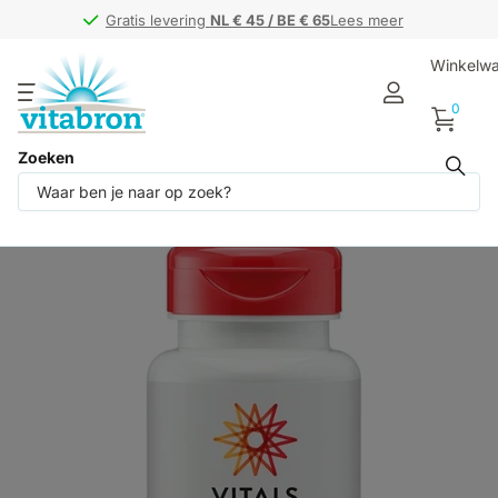
Gratis levering
Gratis levering
NL € 45 / BE € 65
NL € 45 / BE € 65
Lees meer
Winkelw
0
Zoeken
Deel dit product