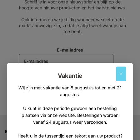
Schrijf je in voor onze nieuwsbrief en blijf op de
hoogte van nieuwe producten en het laatste nieuws.
Ook informeren we je tijdig wanneer we niet op de
markt aanwezig zijn, zodat je altijd weet waar je aan
toe bent.
E-mailadres
Vakantie
Aanmelden
Wij zijn met vakantie van 8 augustus tot en met 21
augustus.
U kunt in deze periode gewoon een bestelling
plaatsen via onze website. Bestellingen worden
vanaf 24 augustus weer verzonden.
Bedrijfsgegevens
Heeft u in de tussentijd een tekort aan uw product?