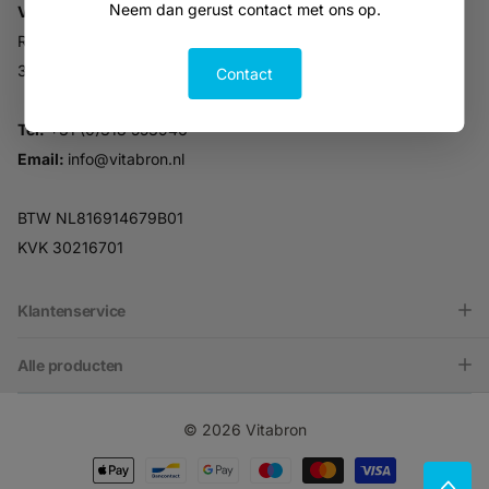
Neem dan gerust contact met ons op.
Vitabron
Ravelijn 52
3905NV Veenendaal
Contact
Tel:
+31 (0)318 553946
Email:
info@vitabron.nl
BTW NL816914679B01
KVK 30216701
Klantenservice
Alle producten
©
2026
Vitabron