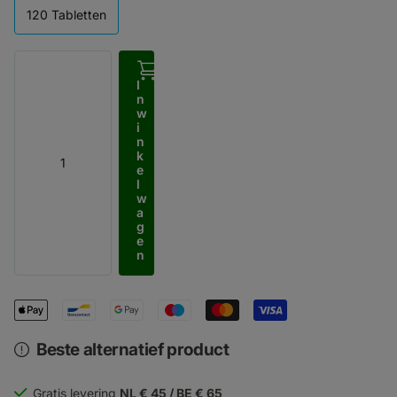
120 Tabletten
I
n
w
i
n
k
e
l
w
a
g
e
n
Beste alternatief product
Gratis levering
NL € 45 / BE € 65