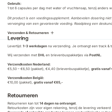
Gebruik:
1 tot 6 capsules per dag met water of vruchtensap, tenzij anders 
Dit product is een voedingssupplement. Aanbevolen dosering niet 
vervanging van een gevarieerde voeding. Raadpleeg een deskundig
Verzenden & Retourneren
Levering
Levertijd:
1–3 werkdagen
na verzending. Je ontvangt een track & 
Wij verzenden met
DHL
en brievenbuspakketjes via
PostNL
.
Verzendkosten Nederland:
€5,50 – €6,50 (pakket), €4,40 (brievenbuspakketje),
gratis vanaf
Verzendkosten België:
€10,00 (pakket),
gratis vanaf €65,-
Retourneren
Retourneren kan tot
14 dagen na ontvangst
.
Retourkosten zijn voor eigen rekening, tenzij de levering verkeerd