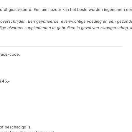
wordt geadviseerd. Een aminozuur kan het beste worden ingenomen een h
overschrijden. Een gevarieerde, evenwichtige voeding en een gezonde l
e alvorens supplementen te gebruiken in geval van zwangerschap, lac
trace-code.
 €45,-
 of beschadigd is.