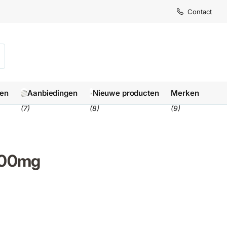
Levertijd
Levertijd
Contact
1-3 we
1-3 we
len
Aanbiedingen
Nieuwe producten
Merken
(7)
(8)
(9)
 500mg