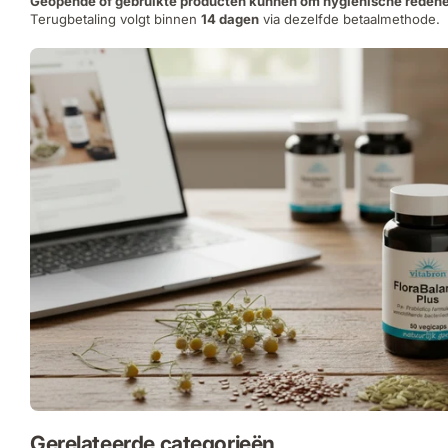
Geopende of gebruikte producten kunnen om hygiënische redene
Terugbetaling volgt binnen
14 dagen
via dezelfde betaalmethode.
Gerelateerde categorieën