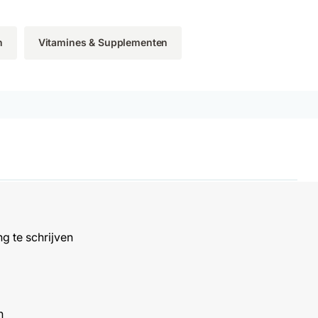
n
Vitamines & Supplementen
g te schrijven
n