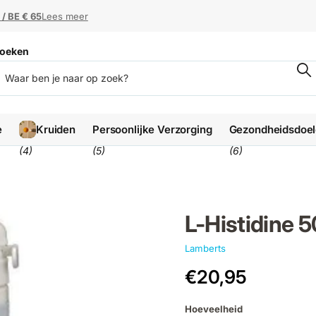
 / BE € 65
 / BE € 65
Lees meer
oeken
e
Kruiden
Persoonlijke Verzorging
Gezondheidsdoe
(4)
(5)
(6)
L-Histidine
Lamberts
€20,95
Hoeveelheid