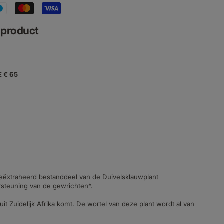
f product
E € 65
eëxtraheerd bestanddeel van de Duivelsklauwplant
rsteuning van de gewrichten*.
 Zuidelijk Afrika komt. De wortel van deze plant wordt al van