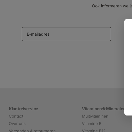
Ook informeren we je
Klantenservice
Vitaminen & Mineralen
Contact
Multivitaminen
Over ons
Vitamine B
Verzenden & retourneren
Vitamine B12