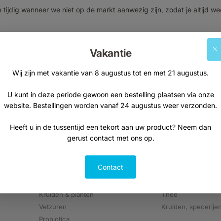
 tijdig wanneer we niet op de markt aanwezig zijn, zodat je altijd we
E-mailadres
Vakantie
Wij zijn met vakantie van 8 augustus tot en met 21 augustus.
Aanmelden
U kunt in deze periode gewoon een bestelling plaatsen via onze
website. Bestellingen worden vanaf 24 augustus weer verzonden.
Heeft u in de tussentijd een tekort aan uw product? Neem dan
gerust contact met ons op.
Contact
Supplementen
Natuurvoeding
Kruiden & planten
Thee
Vetzuren
Kruiden, specerije
Probiotica