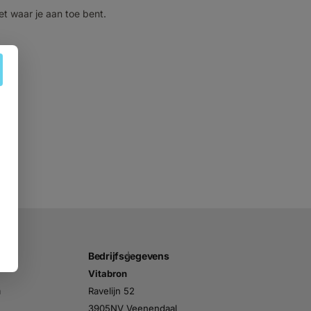
et waar je aan toe bent.
Bedrijfsgegevens
Vitabron
n
Ravelijn 52
3905NV Veenendaal