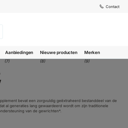
Contact
Aanbiedingen
Nieuwe producten
Merken
(7)
(8)
(9)
n
w
pplement bevat een zorgvuldig geëxtraheerd bestanddeel van de
dat al generaties lang gewaardeerd wordt om zijn traditionele
ondersteuning van de gewrichten*.