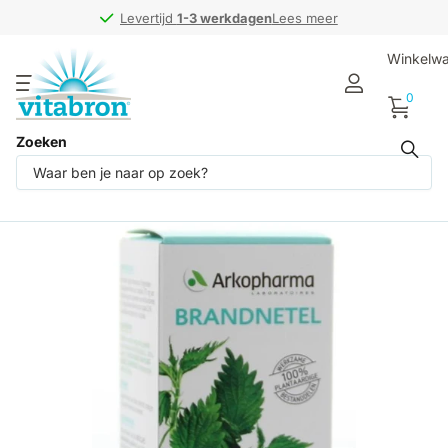
Levertijd
Levertijd
1-3 werkdagen
1-3 werkdagen
Lees meer
Winkelw
0
Zoeken
Deel dit product