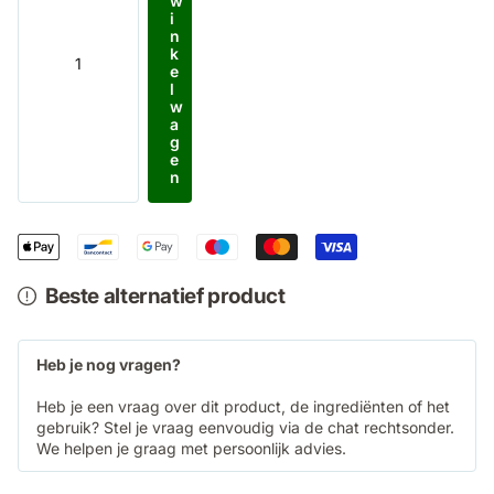
w
i
n
k
e
l
w
a
g
e
n
Beste alternatief product
Heb je nog vragen?
Heb je een vraag over dit product, de ingrediënten of het
gebruik? Stel je vraag eenvoudig via de chat rechtsonder.
We helpen je graag met persoonlijk advies.