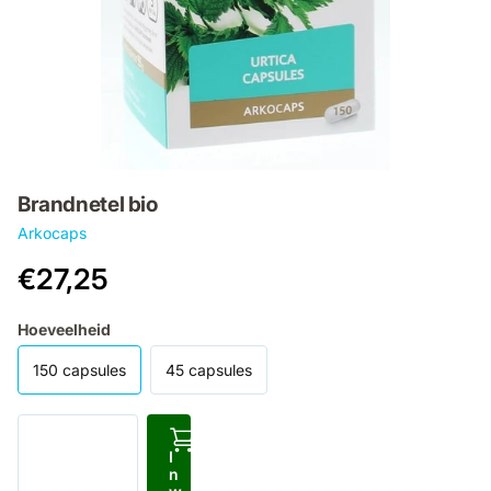
Brandnetel bio
Arkocaps
€27,25
Hoeveelheid
150 capsules
45 capsules
I
n