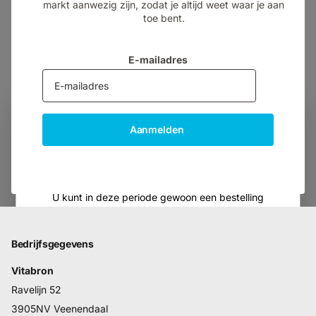
markt aanwezig zijn, zodat je altijd weet waar je aan
toe bent.
E-mailadres
Vakantie
Aanmelden
Wij zijn met vakantie van 8 augustus tot en met 21
augustus.
U kunt in deze periode gewoon een bestelling
plaatsen via onze website. Bestellingen worden
vanaf 24 augustus weer verzonden.
Bedrijfsgegevens
Heeft u in de tussentijd een tekort aan uw product?
Vitabron
Neem dan gerust contact met ons op.
Ravelijn 52
3905NV Veenendaal