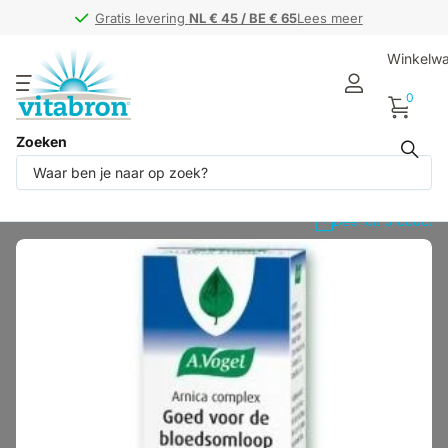
Gratis levering
Gratis levering
NL € 45 / BE € 65
NL € 45 / BE € 65
Lees meer
Winkelw
0
Zoeken
Deel dit product