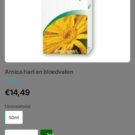
Arnica hart en bloedvaten
A Vogel
€14,49
Hoeveelheid
50ml