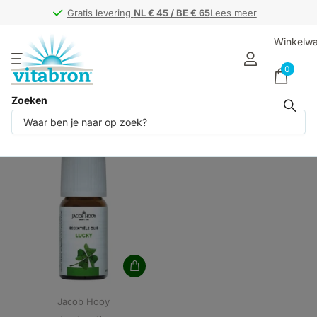
Gratis levering
Gratis levering
NL € 45 / BE € 65
NL € 45 / BE € 65
Lees meer
Winkelw
0
Zoeken
Producten (1)
Jacob Hooy