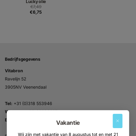
Lucky olie
€7,49
€6,75
Bedrijfsgegevens
Vitabron
Ravelijn 52
3905NV Veenendaal
Tel:
+31 (0)318 553946
Whatsapp:
06-30896937
Email:
info@vitabron.nl
Vakantie
Wij zijn met vakantie van 8 augustus tot en met 21