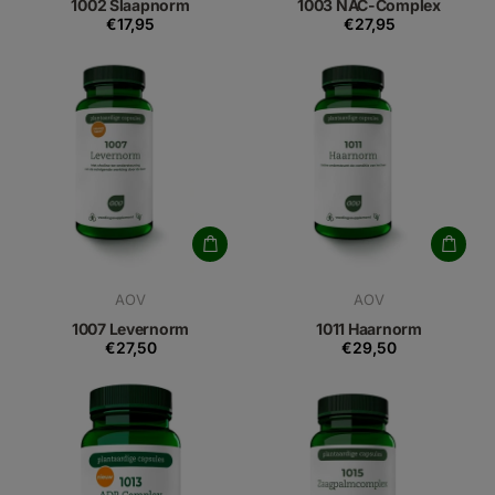
1002 Slaapnorm
1003 NAC-Complex
€17,95
€27,95
AOV
AOV
1007 Levernorm
1011 Haarnorm
€27,50
€29,50