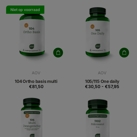
Niet op voorraad
AOV
AOV
104 Ortho basis multi
105/115 One daily
€81,50
€30,50
-
€57,95