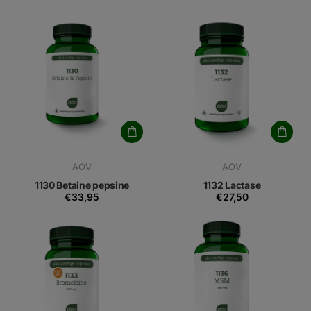
AOV
AOV
1130 Betaine pepsine
1132 Lactase
€33,95
€27,50