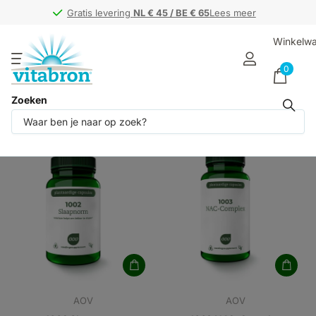
Gratis levering
Gratis levering
NL € 45 / BE € 65
NL € 45 / BE € 65
Lees meer
Winkelw
0
Zoeken
Producten (2154)
AOV
AOV