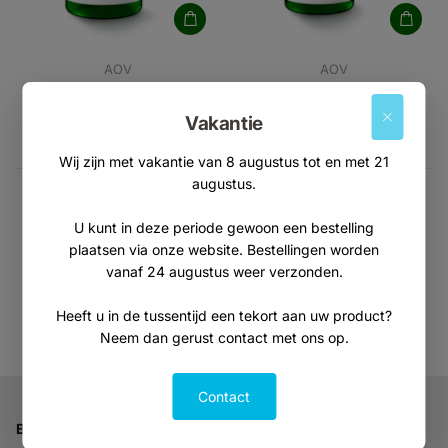
AOV
AOV
1202 Probiotica F 24 miljard
1203 Probiotica complex
€46,95
€48,95
Vakantie
Wij zijn met vakantie van 8 augustus tot en met 21
augustus.
Je hebt
36
van de
2154
producten gezien
U kunt in deze periode gewoon een bestelling
plaatsen via onze website. Bestellingen worden
vanaf 24 augustus weer verzonden.
Toon meer producten
Heeft u in de tussentijd een tekort aan uw product?
Neem dan gerust contact met ons op.
Contact
Bedrijfsgegevens