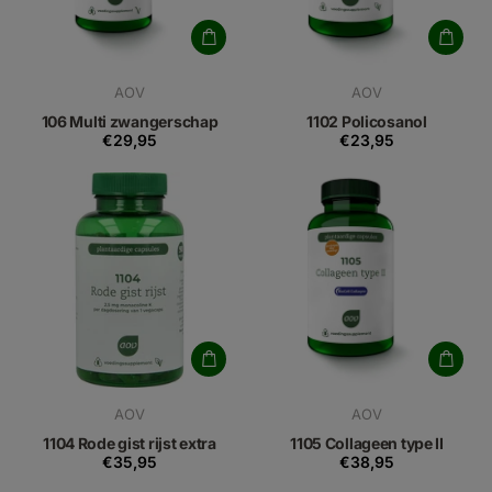
AOV
AOV
106 Multi zwangerschap
1102 Policosanol
€29,95
€23,95
AOV
AOV
1104 Rode gist rijst extra
1105 Collageen type II
€35,95
€38,95