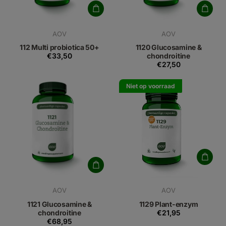
AOV
AOV
112 Multi probiotica 50+
1120 Glucosamine &
€33,50
chondroitine
€27,50
Niet op voorraad
AOV
AOV
1121 Glucosamine &
1129 Plant-enzym
chondroitine
€21,95
€68,95