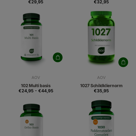
€29,95
€32,95
AOV
AOV
102 Multi basis
1027 Schildkliernorm
€24,95
-
€44,95
€35,95