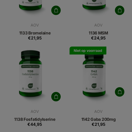
AOV
AOV
1133 Bromelaine
1136 MSM
€21,95
€24,95
Niet op voorraad
AOV
AOV
1138 Fosfatidylserine
1142 Gaba 200mg
€44,95
€21,95