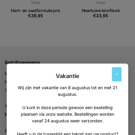
Vitals
Kwai
Hart- en vaatformule pro
Heartcare knoflook
€39,95
€23,95
Bedrijfsgegevens
Vitabron
Vakantie
Ravelijn 52
Wij zijn met vakantie van 8 augustus tot en met 21
3905NV Veenendaal
augustus.
Tel:
+31 (0)318 553946
U kunt in deze periode gewoon een bestelling
plaatsen via onze website. Bestellingen worden
Email:
info@vitabron.nl
vanaf 24 augustus weer verzonden.
BTW NL816914679B01
Heeft u in de tussentijd een tekort aan uw product?