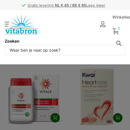
Gratis levering
Gratis levering
NL € 45 / BE € 65
NL € 45 / BE € 65
Lees meer
Winkelw
0
Zoeken
Producten (2)