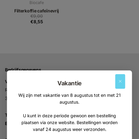
Biocafe
Filterkoffie cafeïnevrij
€9,00
€8,55
Bedrijfsgegevens
Vitabron
Vakantie
Ravelijn 52
Wij zijn met vakantie van 8 augustus tot en met 21
3905NV Veenendaal
augustus.
Tel:
+31 (0)318 553946
U kunt in deze periode gewoon een bestelling
plaatsen via onze website. Bestellingen worden
Email:
info@vitabron.nl
vanaf 24 augustus weer verzonden.