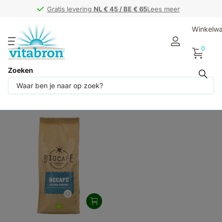
Gratis levering
Gratis levering
NL € 45 / BE € 65
NL € 45 / BE € 65
Lees meer
Winkelw
0
Zoeken
Producten (1)