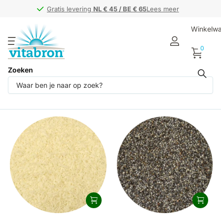
Gratis levering
Gratis levering
NL € 45 / BE € 65
NL € 45 / BE € 65
Lees meer
Winkelw
0
Zoeken
Producten (2)